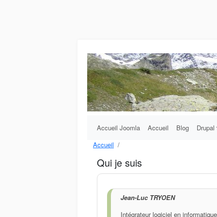
Aller au contenu principal
Main navigation
Accueil Joomla
Accueil
Blog
Drupal
Accueil
Fil d'Ariane
Qui je suis
Jean-Luc TRYOEN
Intégrateur logiciel en informatiq