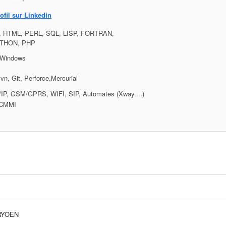
ofil sur Linkedin
, HTML, PERL, SQL, LISP, FORTRAN,
THON, PHP
, Windows
vn, Git, Perforce,Mercurial
IP, GSM/GPRS, WIFI, SIP, Automates (Xway....)
 CMMI
TRYOEN